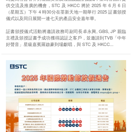
供交流及推廣的機會，STC 及 HKCC 將於 2025 年 6 月 6 日
（星期五）下午 4 時30分在荃新天地一期舉行 2025 証書頒授
儀式以及同日展開一連七天的產品安全嘉年華。
証書頒授儀式活動將邀請政務司副司長卓永興, GBS, JP 親臨
主禮及頒授証書予成功獲得認証之客戶，並邀請到TVB「中年
好聲音」星級嘉賓羅啟豪到場獻唱，與 STC 及 HKCC...