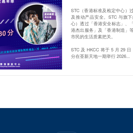
STC（香港标准及检定中心）
及推动产品安全。STC 与旗下
心）透过「香港安全标志」、
港杰出服务」及「香港制造」
市民的生活质素把关。
STC 及 HKCC 将于 5 月 29
分在荃新天地一期举行 2026...