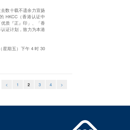
过去数十载不遗余力宣扬
的 HKCC（香港认证中
「优质『正』印」、「香
等认证计划，致力为本港
 日（星期五）下午 4 时 30
<
1
2
3
4
>