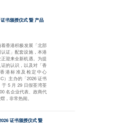
26 证书颁授仪式 暨 产品
 日】随着香港积极发展「北部
测认证」配套设施，本港
业正迎来全新机遇。为提
认证的认识，以及对「香
香港标准及检定中心
C）主办的「2026 证书
5 月 29 日假荃湾荃
00 名企业代表、政商代
熠熠，非常热闹。
2026 证书颁授仪式 暨